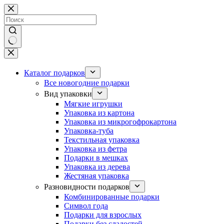
Перейти
к
сути
Ничего
не
найдено
Каталог подарков
Все новогодние подарки
Вид упаковки
Мягкие игрушки
Упаковка из картона
Упаковка из микрогофрокартона
Упаковка-туба
Текстильная упаковка
Упаковка из фетра
Подарки в мешках
Упаковка из дерева
Жестяная упаковка
Разновидности подарков
Комбинированные подарки
Символ года
Подарки для взрослых
Подарки без сладостей