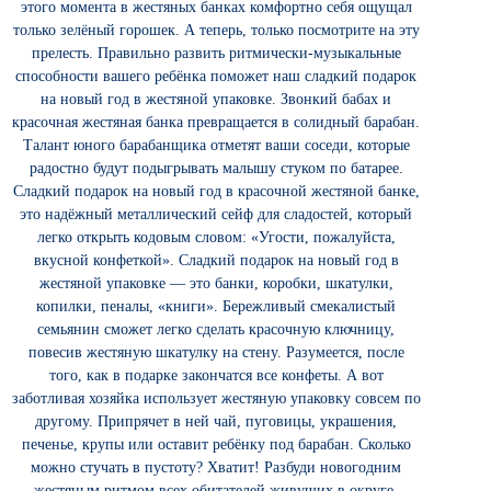
этого момента в жестяных банках комфортно себя ощущал
только зелёный горошек. А теперь, только посмотрите на эту
прелесть. Правильно развить ритмически-музыкальные
способности вашего ребёнка поможет наш сладкий подарок
на новый год в жестяной упаковке. Звонкий бабах и
красочная жестяная банка превращается в солидный барабан.
Талант юного барабанщика отметят ваши соседи, которые
радостно будут подыгрывать малышу стуком по батарее.
Сладкий подарок на новый год в красочной жестяной банке,
это надёжный металлический сейф для сладостей, который
легко открыть кодовым словом: «Угости, пожалуйста,
вкусной конфеткой». Сладкий подарок на новый год в
жестяной упаковке — это банки, коробки, шкатулки,
копилки, пеналы, «книги». Бережливый смекалистый
семьянин сможет легко сделать красочную ключницу,
повесив жестяную шкатулку на стену. Разумеется, после
того, как в подарке закончатся все конфеты. А вот
заботливая хозяйка использует жестяную упаковку совсем по
другому. Припрячет в ней чай, пуговицы, украшения,
печенье, крупы или оставит ребёнку под барабан. Сколько
можно стучать в пустоту? Хватит! Разбуди новогодним
жестяным ритмом всех обитателей живущих в округе.