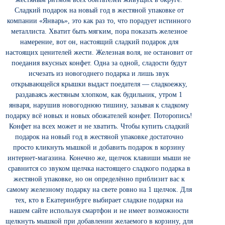
Сладкий подарок на новый год в жестяной упаковке от
компании «Январь», это как раз то, что порадует истинного
металлиста. Хватит быть мягким, пора показать железное
намерение, вот он, настоящий сладкий подарок для
настоящих ценителей жести. Железная воля, не остановит от
поедания вкусных конфет. Одна за одной, сладости будут
исчезать из новогоднего подарка и лишь звук
открывающейся крышки выдаст поедателя — сладкоежку,
раздаваясь жестяным хлопком, как будильник, утром 1
января, нарушив новогоднюю тишину, зазывая к сладкому
подарку всё новых и новых обожателей конфет. Поторопись!
Конфет на всех может и не хватить. Чтобы купить сладкий
подарок на новый год в жестяной упаковке достаточно
просто кликнуть мышкой и добавить подарок в корзину
интернет-магазина. Конечно же, щелчок клавиши мыши не
сравнится со звуком щелчка настоящего сладкого подарка в
жестяной упаковке, но он определённо приблизит вас к
самому железному подарку на свете ровно на 1 щелчок. Для
тех, кто в Екатеринбурге выбирает сладкие подарки на
нашем сайте используя смартфон и не имеет возможности
щелкнуть мышкой при добавлении желаемого в корзину, для