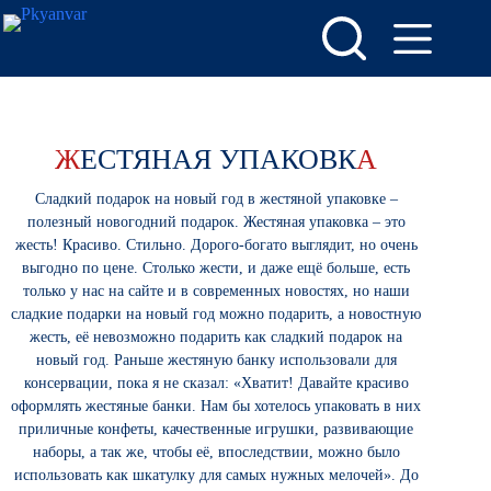
Перейти
к
сути
Ж
ЕСТЯНАЯ УПАКОВК
А
Сладкий подарок на новый год в жестяной упаковке –
полезный новогодний подарок. Жестяная упаковка – это
жесть! Красиво. Стильно. Дорого-богато выглядит, но очень
выгодно по цене. Столько жести, и даже ещё больше, есть
только у нас на сайте и в современных новостях, но наши
сладкие подарки на новый год можно подарить, а новостную
жесть, её невозможно подарить как сладкий подарок на
новый год. Раньше жестяную банку использовали для
консервации, пока я не сказал: «Хватит! Давайте красиво
оформлять жестяные банки. Нам бы хотелось упаковать в них
приличные конфеты, качественные игрушки, развивающие
наборы, а так же, чтобы её, впоследствии, можно было
использовать как шкатулку для самых нужных мелочей». До