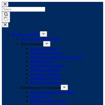
Перейти
к
сути
Ничего
не
найдено
Каталог подарков
Все новогодние подарки
Вид упаковки
Мягкие игрушки
Упаковка из картона
Упаковка из микрогофрокартона
Упаковка-туба
Текстильная упаковка
Упаковка из фетра
Подарки в мешках
Упаковка из дерева
Жестяная упаковка
Разновидности подарков
Комбинированные подарки
Символ года
Подарки для взрослых
Подарки без сладостей