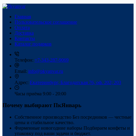
Главная
Пользовательское соглашение
Оплата
Доставка
Контакты
Каталог подарков
Телефон:
+7-343-287-9069
Email:
info@pkyanvar.ru
Адрес:
Екатеринбург, Благодатская 76, оф. 202; 203
Часы приёма
9:00 - 20:00
Почему выбирают ПкЯнварь
Собственное производство
Без посредников — честные
цены и стабильное качество.
Фирменные новогодние наборы
Подбираем конфеты и
упаковку под ваши задачи и бюджет.