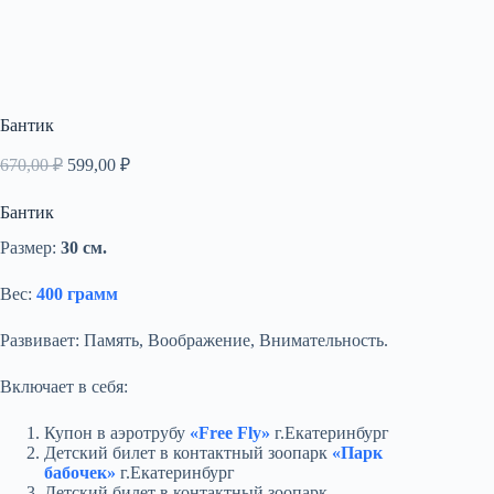
Бантик
Первоначальная
Текущая
670,00
₽
599,00
₽
цена
цена:
составляла
599,00 ₽.
Бантик
670,00 ₽.
Размер:
30 см.
Вес:
400 грамм
Развивает: Память, Воображение, Внимательность.
Включает в себя:
Купон в аэротрубу
«Free Fly»
г.Екатеринбург
Детский билет в контактный зоопарк
«Парк
бабочек»
г.Екатеринбург
Детский билет в контактный зоопарк