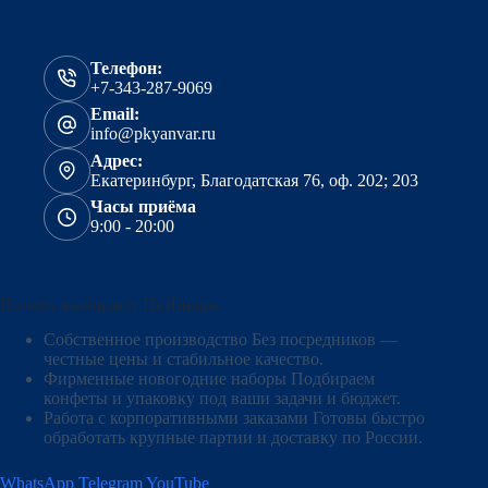
Телефон:
+7-343-287-9069
Email:
info@pkyanvar.ru
Адрес:
Екатеринбург, Благодатская 76, оф. 202; 203
Часы приёма
9:00 - 20:00
Почему выбирают ПкЯнварь
Собственное производство
Без посредников —
честные цены и стабильное качество.
Фирменные новогодние наборы
Подбираем
конфеты и упаковку под ваши задачи и бюджет.
Работа с корпоративными заказами
Готовы быстро
обработать крупные партии и доставку по России.
WhatsApp
Telegram
YouTube