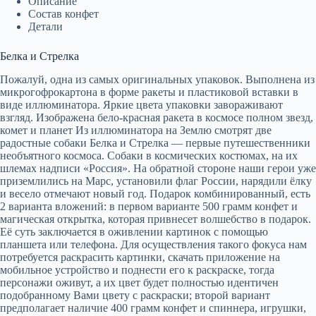
Описание
Состав конфет
Детали
Белка и Стрелка
Пожалуй, одна из самых оригинальных упаковок. Выполнена из
микрогофрокартона в форме ракеты и пластиковой вставки в
виде иллюминатора. Яркие цвета упаковки завораживают
взгляд. Изображена бело-красная ракета в космосе полном звезд,
комет и планет Из иллюминатора на Землю смотрят две
радостные собаки Белка и Стрелка — первые путешественники
необъятного космоса. Собаки в космических костюмах, на их
шлемах надписи «Россия». На обратной стороне наши герои уже
приземлились на Марс, установили флаг России, нарядили ёлку
и весело отмечают новый год. Подарок комбинированный, есть
2 варианта вложений: в первом варианте 500 грамм конфет и
магическая открытка, которая привнесет волшебство в подарок.
Её суть заключается в оживлении картинок с помощью
планшета или телефона. Для осуществления такого фокуса нам
потребуется раскрасить картинки, скачать приложение на
мобильное устройство и поднести его к раскраске, тогда
персонажи оживут, а их цвет будет полностью идентичен
подобранному Вами цвету с раскраски; второй вариант
предполагает наличие 400 грамм конфет и спиннера, игрушки,