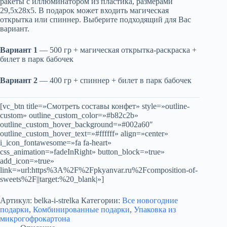
ракеты с иллюминатором из пластика, размерами
29,5х28х5. В подарок может входить магическая
открытка или спиннер. Выберите подходящий для Вас
вариант.
Вариант 1
— 500 гр + магическая открытка-раскраска +
билет в парк бабочек
Вариант 2
— 400 гр + спиннер + билет в парк бабочек
[vc_btn title=»Смотреть составы конфет» style=»outline-
custom» outline_custom_color=»#b82c2b»
outline_custom_hover_background=»#002a60″
outline_custom_hover_text=»#ffffff» align=»center»
i_icon_fontawesome=»fa fa-heart»
css_animation=»fadeInRight» button_block=»true»
add_icon=»true»
link=»url:https%3A%2F%2Fpkyanvar.ru%2Fcomposition-of-
sweets%2F||target:%20_blank|»]
Артикул:
belka-i-strelka
Категории:
Все новогодние
подарки
,
Комбинированные подарки
,
Упаковка из
микрогофрокартона