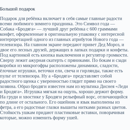
Большой подарок
Подарок для ребёнка включает в себя самые главные радости
всеми любимого зимнего праздника. Это Символ года —
Собака «Бродяга» — лучший друг ребёнка с 600 граммами
конфет, оформленные в оригинальную упаковку с интересной
интерпретацией одного из главных атрибутов Нового года —
телевизора. На главном экране передают привет Дед Мороз, и
двое его лесных друзей, держащих в лапках подарки и конфеты.
Под картинкой есть кнопка выключения и регулятор громкости.
Сверху лежит ажурная скатерть с пряниками. По бокам и сзади
коробки из микрогофры расположены динамики, сладости,
ёлочные игрушки, веточки ели, свеча и гирлянды, также есть
пульт от телевизора. Ну а «Бродяга» представляет собой
радостного щенка с уверенностью глядит прямо на своего
хозяина. Образ бродяги известен нам из мультика Диснея «Леди
и Бродяга». Игрушка мягкая на ощупь, хорошо держит форму.
На груди и хвостике у Бродяги рельефный ворс, отличающийся
по длине от остального. Его ошейник и язык выполнены из
фетра, а его радостные глазки вышиты нитками разных цветов.
Стойкость ушкам придают пластиковые вставки, поворачивая
которые, можно изменить форму ушей.