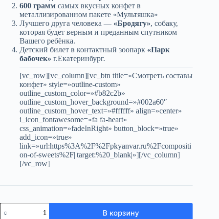
600 грамм
самых вкусных конфет в
металлизированном пакете «Мультяшка»
Лучшего друга человека —
«Бродягу»
, собаку,
которая будет верным и преданным спутником
Вашего ребёнка.
Детский билет в контактный зоопарк
«Парк
бабочек»
г.Екатеринбург.
[vc_row][vc_column][vc_btn title=»Смотреть составы
конфет» style=»outline-custom»
outline_custom_color=»#b82c2b»
outline_custom_hover_background=»#002a60″
outline_custom_hover_text=»#ffffff» align=»center»
i_icon_fontawesome=»fa fa-heart»
css_animation=»fadeInRight» button_block=»true»
add_icon=»true»
link=»url:https%3A%2F%2Fpkyanvar.ru%2Fcompositi
on-of-sweets%2F||target:%20_blank|»][/vc_column]
[/vc_row]
Количество
В корзину
товара