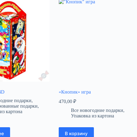
4D
«Кнопик» игра
годние подарки
,
470,00
₽
ованные подарки
,
Все новогодние подарки
,
из картона
Упаковка из картона
ее
В корзину