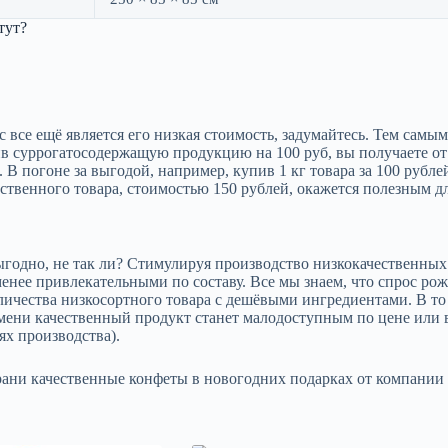
тут?
все ещё является его низкая стоимость, задумайтесь. Тем самы
в суррогатосодержащую продукцию на 100 руб, вы получаете от
В погоне за выгодой, например, купив 1 кг товара за 100 рублей
ественного товара, стоимостью 150 рублей, окажется полезным дл
 выгодно, не так ли? Стимулируя производство низкокачественны
 менее привлекательными по составу. Все мы знаем, что спрос 
ичества низкосортного товара с дешёвыми ингредиентами. В то 
ремени качественный продукт станет малодоступным по цене или 
ях производства).