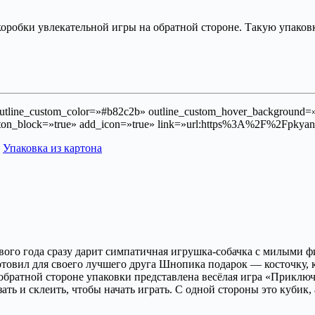
коробки увлекательной игры на обратной стороне. Такую упаковк
outline_custom_color=»#b82c2b» outline_custom_hover_background=»#
utton_block=»true» add_icon=»true» link=»url:https%3A%2F%2Fpkyan
,
Упаковка из картона
вого года сразу дарит симпатичная игрушка-собачка с милыми 
отовил для своего лучшего друга Шнопика подарок — косточку,
 обратной стороне упаковки представлена весёлая игра «Приклю
ать и склеить, чтобы начать играть. С одной стороны это кубик