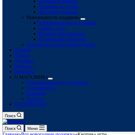
Подарки в мешках
Упаковка из дерева
Жестяная упаковка
Разновидности подарков
Комбинированные подарки
Символ года
Подарки для взрослых
Подарки без сладостей
Вложения в новогодние подарки
Главная
Оплата
Доставка
Корзина
Контакты
О МАГАЗИНЕ
Пользовательское соглашение
Сертификаты
Гарантия
Возврат
КАТАЛОГ.PDF
Поиск
Поиск
Меню
Главная
Все новогодние подарки
«Кнопик» игра