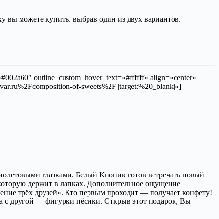
у вы можете купить, выбрав один из двух вариантов.
002a60″ outline_custom_hover_text=»#ffffff» align=»center»
var.ru%2Fcomposition-of-sweets%2F||target:%20_blank|»]
фиолетовыми глазками. Белый Кнопик готов встречать новый
 которую держит в лапках. Дополнительное ощущение
чение трёх друзей». Кто первым проходит — получает конфету!
, а с другой — фигурки пёсики. Открыв этот подарок, Вы