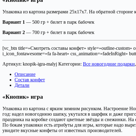
Упаковка из картона размерами 25х17х7. На обратной стороне 
Вариант 1
— 500 гр + билет в парк бабочек
Вариант 2
— 700 гр + билет в парк бабочек
[vc_btn title=»Смотреть составы конфет» style=»outline-custom» 
i_icon_fontawesome=»fa fa-heart» css_animation=»fadeInRight» b
Артикул:
knopik-igra-malyj
Категории:
Все новогодние подарки
Описание
Состав конфет
Детали
«Кнопик» игра
Упаковка из картона с ярким зимним рисунком. Настроение Но
год: надел новогоднюю шапку, укутался в шарфик и даже приг
праздника на коробке создают цветные звёзды и снежинки. На
По бокам упаковки есть атрибуты для игры, которые надо вырез
увидите вкусные конфеты от известных производителей.