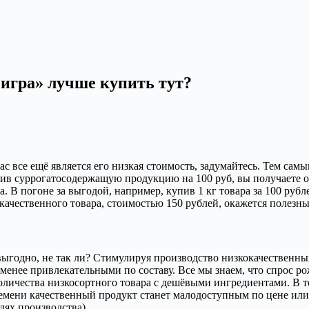
игра» лучше купить тут?
 все ещё является его низкая стоимость, задумайтесь. Тем сам
ив суррогатосодержащую продукцию на 100 руб, вы получаете о
 В погоне за выгодой, например, купив 1 кг товара за 100 рубле
 качественного товара, стоимостью 150 рублей, окажется полезны
и выгодно, не так ли? Стимулируя производство низкокачественн
ё менее привлекательными по составу. Все мы знаем, что спрос
оличества низкосортного товара с дешёвыми ингредиентами. В то
времени качественный продукт станет малодоступным по цене или
лях производства).