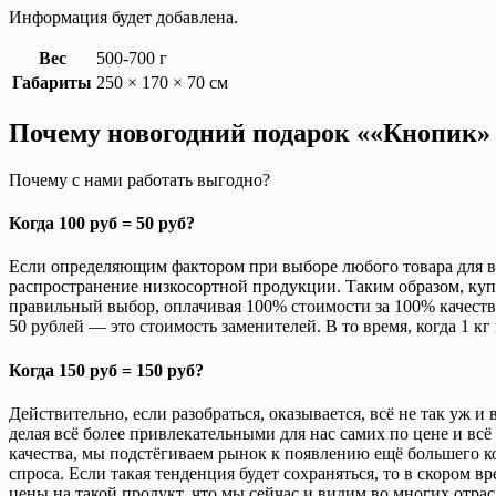
Информация будет добавлена.
Вес
500-700 г
Габариты
250 × 170 × 70 см
Почему новогодний подарок ««Кнопик» 
Почему с нами работать выгодно?
Когда 100 руб = 50 руб?
Если определяющим фактором при выборе любого товара для вас
распространение низкосортной продукции. Таким образом, куп
правильный выбор, оплачивая 100% стоимости за 100% качества.
50 рублей — это стоимость заменителей. В то время, когда 1 кг
Когда 150 руб = 150 руб?
Действительно, если разобраться, оказывается, всё не так уж 
делая всё более привлекательными для нас самих по цене и вс
качества, мы подстёгиваем рынок к появлению ещё большего к
спроса. Если такая тенденция будет сохраняться, то в скором 
цены на такой продукт, что мы сейчас и видим во многих отрас