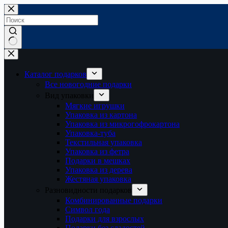
Перейти
к
сути
Ничего
не
найдено
Каталог подарков
Все новогодние подарки
Вид упаковки
Мягкие игрушки
Упаковка из картона
Упаковка из микрогофрокартона
Упаковка-туба
Текстильная упаковка
Упаковка из фетра
Подарки в мешках
Упаковка из дерева
Жестяная упаковка
Разновидности подарков
Комбинированные подарки
Символ года
Подарки для взрослых
Подарки без сладостей