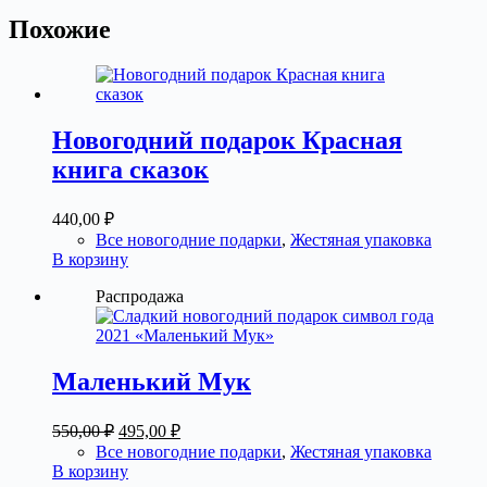
Похожие
Новогодний подарок Красная
книга сказок
440,00
₽
Все новогодние подарки
,
Жестяная упаковка
В корзину
Распродажа
Маленький Мук
Первоначальная
Текущая
550,00
₽
495,00
₽
цена
цена:
Все новогодние подарки
,
Жестяная упаковка
составляла
495,00 ₽.
В корзину