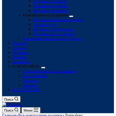
Подарки в мешках
Упаковка из дерева
Жестяная упаковка
Разновидности подарков
Комбинированные подарки
Символ года
Подарки для взрослых
Подарки без сладостей
Вложения в новогодние подарки
Главная
Оплата
Доставка
Корзина
Контакты
О МАГАЗИНЕ
Пользовательское соглашение
Сертификаты
Гарантия
Возврат
КАТАЛОГ.PDF
Поиск
Поиск
Меню
Главная
Все новогодние подарки
Лунч-бокс