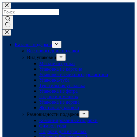
Перейти
к
сути
Ничего
не
найдено
Каталог подарков
Все новогодние подарки
Вид упаковки
Мягкие игрушки
Упаковка из картона
Упаковка из микрогофрокартона
Упаковка-туба
Текстильная упаковка
Упаковка из фетра
Подарки в мешках
Упаковка из дерева
Жестяная упаковка
Разновидности подарков
Комбинированные подарки
Символ года
Подарки для взрослых
Подарки без сладостей