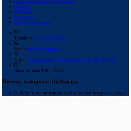
Пользовательское соглашение
Оплата
Доставка
Контакты
Каталог подарков
Телефон:
+7-343-287-9069
Email:
info@pkyanvar.ru
Адрес:
Екатеринбург, Благодатская 76, оф. 202; 203
Часы приёма
9:00 - 20:00
Почему выбирают ПкЯнварь
Собственное производство
Без посредников — честные
цены и стабильное качество.
Фирменные новогодние наборы
Подбираем конфеты и
упаковку под ваши задачи и бюджет.
Работа с корпоративными заказами
Готовы быстро
обработать крупные партии и доставку по России.
WhatsApp
Telegram
YouTube