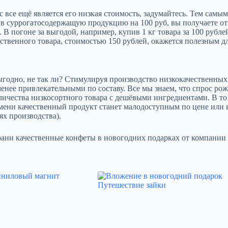
все ещё является его низкая стоимость, задумайтесь. Тем самы
в суррогатосодержащую продукцию на 100 руб, вы получаете от
В погоне за выгодой, например, купив 1 кг товара за 100 рублей
ественного товара, стоимостью 150 рублей, окажется полезным дл
 выгодно, не так ли? Стимулируя производство низкокачественны
 менее привлекательными по составу. Все мы знаем, что спрос 
ичества низкосортного товара с дешёвыми ингредиентами. В то 
ремени качественный продукт станет малодоступным по цене или 
ях производства).