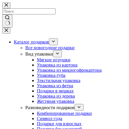
Перейти
к
сути
Ничего
не
найдено
Каталог подарков
Все новогодние подарки
Вид упаковки
Мягкие игрушки
Упаковка из картона
Упаковка из микрогофрокартона
Упаковка-туба
Текстильная упаковка
Упаковка из фетра
Подарки в мешках
Упаковка из дерева
Жестяная упаковка
Разновидности подарков
Комбинированные подарки
Символ года
Подарки для взрослых
Подарки без сладостей