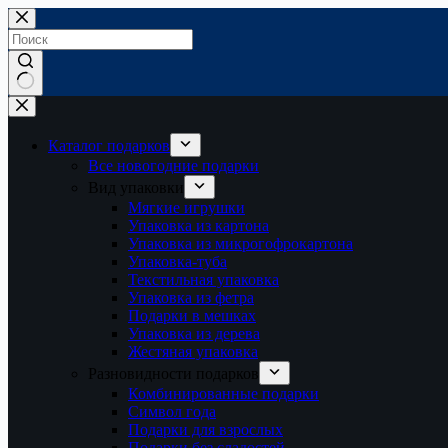
Перейти
к
сути
Ничего
не
найдено
Каталог подарков
Все новогодние подарки
Вид упаковки
Мягкие игрушки
Упаковка из картона
Упаковка из микрогофрокартона
Упаковка-туба
Текстильная упаковка
Упаковка из фетра
Подарки в мешках
Упаковка из дерева
Жестяная упаковка
Разновидности подарков
Комбинированные подарки
Символ года
Подарки для взрослых
Подарки без сладостей