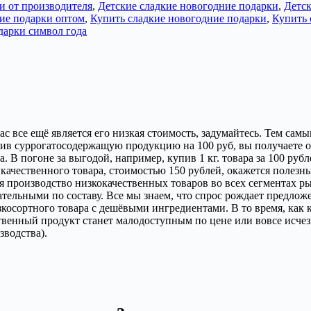
и от производителя
,
Детские сладкие новогодние подарки
,
Детск
ие подарки оптом
,
Купить сладкие новогодние подарки
,
Купить 
дарки символ года
 все ещё является его низкая стоимость, задумайтесь. Тем сам
ив суррогатосодержащую продукцию на 100 руб, вы получаете о
 В погоне за выгодой, например, купив 1 кг. товара за 100 рубл
. качественного товара, стоимостью 150 рублей, окажется полезны
 производство низкокачественных товаров во всех сегментах ры
ательными по составу. Все мы знаем, что спрос рождает предло
осортного товара с дешёвыми ингредиентами. В то время, как к
ественный продукт станет малодоступным по цене или вовсе исче
зводства).