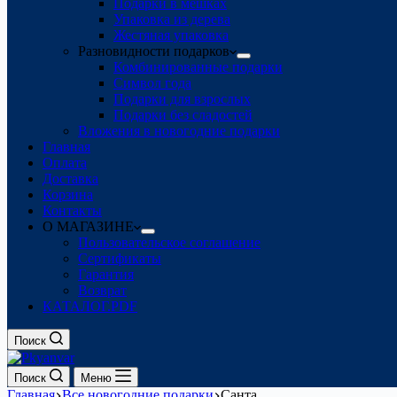
Подарки в мешках
Упаковка из дерева
Жестяная упаковка
Разновидности подарков
Комбинированные подарки
Символ года
Подарки для взрослых
Подарки без сладостей
Вложения в новогодние подарки
Главная
Оплата
Доставка
Корзина
Контакты
О МАГАЗИНЕ
Пользовательское соглашение
Сертификаты
Гарантия
Возврат
КАТАЛОГ.PDF
Поиск
Поиск
Меню
Главная
Все новогодние подарки
Санта