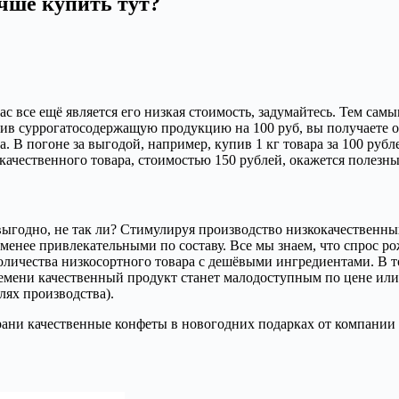
чше купить тут?
 все ещё является его низкая стоимость, задумайтесь. Тем сам
ив суррогатосодержащую продукцию на 100 руб, вы получаете о
 В погоне за выгодой, например, купив 1 кг товара за 100 рубле
 качественного товара, стоимостью 150 рублей, окажется полезны
и выгодно, не так ли? Стимулируя производство низкокачественн
ё менее привлекательными по составу. Все мы знаем, что спрос
оличества низкосортного товара с дешёвыми ингредиентами. В то
времени качественный продукт станет малодоступным по цене или
лях производства).