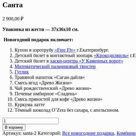
Санта
2 900,00
₽
Упаковка из жести — 37х36х10 см.
Новогодний подарок включает:
Купон в аэротрубу
«Free Fly»
г.Екатеринбург.
Детский билет в контактный зоопарк
«Крокодилвиль»
г.Е
Детский билет в
хаски-центра «У Каменных ворот»
Математический пальчиковый твистер
Гуглик
Травяной напиток «Саган-дайля»
Смесь ягод «Древо Жизни»
Чай рождественский «Древо жизни»
Печенье имбирное «Сладень»
Смесь пряностей для кофе «Древо жизни»
Куркума латте
Тёмный шоколад O’Zera без сахара, с апельсином.
Количество
товара
В корзину
Санта
Артикул:
santa-2
Категорий:
Все новогодние подарки
,
Комбини