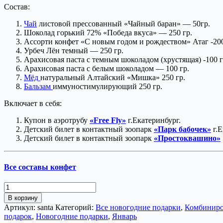
Состав:
Чай
листовой прессованный «Чайный баран» — 50гр.
Шоколад горький 72% «Победа вкуса» — 250 гр.
Ассорти конфет «С новым годом и рождеством» Атаг -200
Урбеч Лён темный — 250 гр.
Арахисовая паста с темным шоколадом (хрустящая) -100 г
Арахисовая паста с белым шоколадом — 100 гр.
Мёд
натуральный Алтайский «Мишка» 250 гр.
Бальзам
иммуностимулирующий 250 гр.
Включает в себя:
Купон в аэротрубу
«Free Fly»
г.Екатеринбург.
Детский билет в контактный зоопарк
«Парк бабочек»
г.Е
Детский билет в контактный зоопарк
«Простоквашино»
Все составы конфет
Количество
товара
В корзину
Санта
Артикул:
santa
Категорий:
Все новогодние подарки
,
Комбиниро
подарок
,
Новогодние подарки
,
Январь