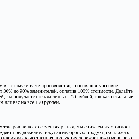
ым вы стимулируете производство, торговлю и массовое
т 30% до 90% заменителей, оплатив 100% стоимости. Делайте
й, вы получаете пользы лишь на 50 рублей, так как остальные
м для вас на все 150 рублей.
ых товаров во всех сегментах рынка, мы снижаем их стоимость,
 рождает предложение: покупая недорогую продукцию плохого
 время как качественная продукция дорожает из-за меньшего