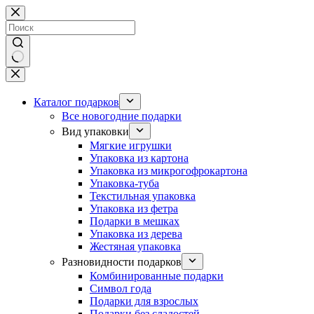
Перейти
к
сути
Ничего
не
найдено
Каталог подарков
Все новогодние подарки
Вид упаковки
Мягкие игрушки
Упаковка из картона
Упаковка из микрогофрокартона
Упаковка-туба
Текстильная упаковка
Упаковка из фетра
Подарки в мешках
Упаковка из дерева
Жестяная упаковка
Разновидности подарков
Комбинированные подарки
Символ года
Подарки для взрослых
Подарки без сладостей