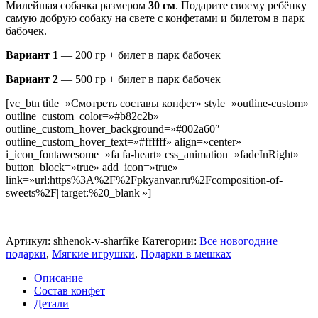
Милейшая собачка размером
30 см
. Подарите своему ребёнку
самую добрую собаку на свете с конфетами и билетом в парк
бабочек.
Вариант 1
— 200 гр + билет в парк бабочек
Вариант 2
— 500 гр + билет в парк бабочек
[vc_btn title=»Смотреть составы конфет» style=»outline-custom»
outline_custom_color=»#b82c2b»
outline_custom_hover_background=»#002a60″
outline_custom_hover_text=»#ffffff» align=»center»
i_icon_fontawesome=»fa fa-heart» css_animation=»fadeInRight»
button_block=»true» add_icon=»true»
link=»url:https%3A%2F%2Fpkyanvar.ru%2Fcomposition-of-
sweets%2F||target:%20_blank|»]
Артикул:
shhenok-v-sharfike
Категории:
Все новогодние
подарки
,
Мягкие игрушки
,
Подарки в мешках
Описание
Состав конфет
Детали