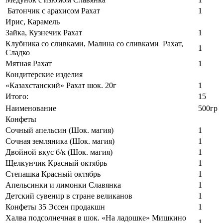
Батончик с арахисом Рахат
1
Ирис, Карамель
Зайка, Кузнечик Рахат
1
Клубника со сливками, Малина со сливками Рахат,
1
Сладко
Мятная Рахат
1
Кондитерские изделия
«Казахстанский» Рахат шок. 20г
1
Итого:
15
Наименование
500гр
Конфеты
Сочный апельсин (Шок. магия)
1
Сочная земляника (Шок. магия)
1
Двойной вкус б/к (Шок. магия)
1
Щелкунчик Красный октябрь
1
Степашка Красный октябрь
1
Апельсинки и лимонки Славянка
1
Детский сувенир в стране великанов
1
Конфеты 35 Эссен продакшн
1
Халва подсолнечная в шок. «На ладошке» Мишкино
1