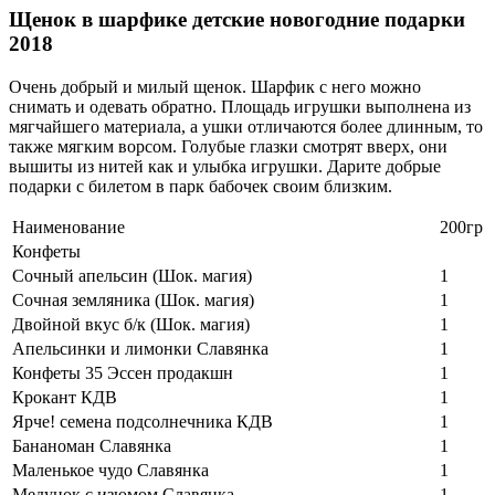
Щенок в шарфике детские новогодние подарки
2018
Очень добрый и милый щенок. Шарфик с него можно
снимать и одевать обратно. Площадь игрушки выполнена из
мягчайшего материала, а ушки отличаются более длинным, то
также мягким ворсом. Голубые глазки смотрят вверх, они
вышиты из нитей как и улыбка игрушки. Дарите добрые
подарки с билетом в парк бабочек своим близким.
Наименование
200гр
Конфеты
Сочный апельсин (Шок. магия)
1
Сочная земляника (Шок. магия)
1
Двойной вкус б/к (Шок. магия)
1
Апельсинки и лимонки Славянка
1
Конфеты 35 Эссен продакшн
1
Крокант КДВ
1
Ярче! семена подсолнечника КДВ
1
Бананоман Славянка
1
Маленькое чудо Славянка
1
Медунок с изюмом Славянка
1