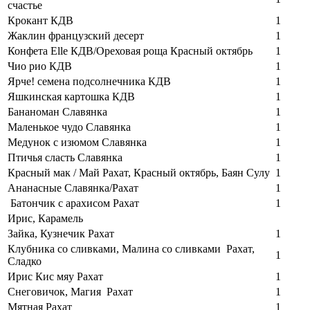
счастье
Крокант КДВ
1
Жаклин французский десерт
1
Конфета Elle КДВ/Ореховая роща Красный октябрь
1
Чио рио КДВ
1
Ярче! семена подсолнечника КДВ
1
Яшкинская картошка КДВ
1
Бананоман Славянка
1
Маленькое чудо Славянка
1
Медунок с изюмом Славянка
1
Птичья сласть Славянка
1
Красный мак / Май Рахат, Красный октябрь, Баян Сулу
1
Ананасные Славянка/Рахат
1
Батончик с арахисом Рахат
1
Ирис, Карамель
Зайка, Кузнечик Рахат
1
Клубника со сливками, Малина со сливками Рахат,
1
Сладко
Ирис Кис мяу Рахат
1
Снеговичок, Магия Рахат
1
Мятная Рахат
1