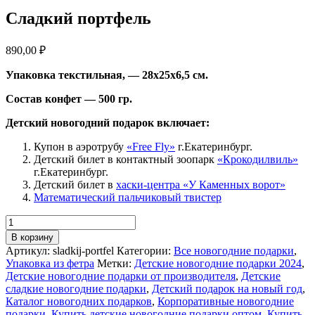
Сладкий портфель
890,00
₽
Упаковка текстильная, — 28х25х6,5 см.
Состав конфет — 500 гр.
Детский новогодний подарок включает:
Купон в аэротрубу
«Free Fly»
г.Екатеринбург.
Детский билет в контактный зоопарк
«Крокодилвиль»
г.Екатеринбург.
Детский билет в
хаски-центра «У Каменных ворот»
Математический пальчиковый твистер
Количество
товара
В корзину
Сладкий
Артикул:
sladkij-portfel
Категории:
Все новогодние подарки
,
портфель
Упаковка из фетра
Метки:
Детские новогодние подарки 2024
,
Детские новогодние подарки от производителя
,
Детские
сладкие новогодние подарки
,
Детский подарок на новый год
,
Каталог новогодних подарков
,
Корпоративные новогодние
подарки
,
Купить детские новогодние подарки оптом
,
Купить