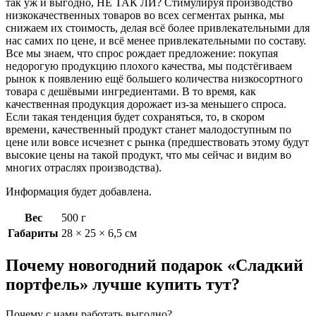
так уж и выгодно, НЕ ТАК ЛИ? Стимулируя производство
низкокачественных товаров во всех сегментах рынка, мы
снижаем их стоимость, делая всё более привлекательными для
нас самих по цене, и всё менее привлекательными по составу.
Все мы знаем, что спрос рождает предложение: покупая
недорогую продукцию плохого качества, мы подстёгиваем
рынок к появлению ещё большего количества низкосортного
товара с дешёвыми ингредиентами. В то время, как
качественная продукция дорожает из-за меньшего спроса.
Если такая тенденция будет сохраняться, то, в скором
времени, качественный продукт станет малодоступным по
цене или вовсе исчезнет с рынка (предшествовать этому будут
высокие цены на такой продукт, что мы сейчас и видим во
многих отраслях производства).
Информация будет добавлена.
Вес
500 г
Габариты
28 × 25 × 6,5 см
Почему новогодний подарок «Сладкий
портфель» лучше купить тут?
Почему с нами работать выгодно?