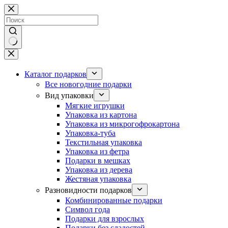
Перейти
к
сути
Ничего
не
найдено
Каталог подарков
Все новогодние подарки
Вид упаковки
Мягкие игрушки
Упаковка из картона
Упаковка из микрогофрокартона
Упаковка-туба
Текстильная упаковка
Упаковка из фетра
Подарки в мешках
Упаковка из дерева
Жестяная упаковка
Разновидности подарков
Комбинированные подарки
Символ года
Подарки для взрослых
Подарки без сладостей