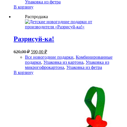
Упаковка из фетра
В корзину
Распродажа
Разрисуй-ка!
Первоначальная
Текущая
620,00
₽
590,00
₽
цена
цена:
Все новогодние подарки
,
Комбинированные
составляла
590,00 ₽.
подарки
,
Упаковка из картона
,
Упаковка из
620,00 ₽.
микрогофрокартона
,
Упаковка из фетра
В корзину