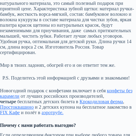
натурального материала, это самый полезный подарок при
приятной цене. Характеристика зубной щетки: материал ручки-
бамбук, жесткость ворса-мягкий, состав: бамбуковое волокно и
волокна кукурузы в составе материала для чистки зубов, яркая
палитра красок щетины из натуральных красок, будут
незаменимыми для приучивания, даже самых притязательных
малышей, чистить зубки. Работает лучше любых уговоров.
Удобная ручка, оптимальная для детской руки. Длина ручки 14
см, длина ворса 2 см. Изготовитель Россия. Товар
сертифицирован.
Мир в твоих ладонях, обогрей его и он ответит тем же.
P.S. Поделитесь этой информацией с друзьями и знакомыми!
Новогодний подарок с конфетами включает в себя
конфеты без
карамели
от лучших российских производителей,
четыре
бесплатных детских билета в
Крокодиловая ферма
,
Простоквашино
и 2 детских купона на бесплатное лакомство в
FIX Кафе
и полёт в
аэротрубе.
Почему с нами работать выгодно?
Если определяющим фактором при выборе любого товара для