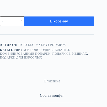
Количество
В корзину
товара
Тигрыльно
-
мыльный
подарок
АРТИКУЛ:
TIGRYLNO-MYLNYJ-PODAROK
КАТЕГОРИИ:
ВСЕ НОВОГОДНИЕ ПОДАРКИ
,
КОМБИНИРОВАННЫЕ ПОДАРКИ
,
ПОДАРКИ В МЕШКАХ
,
ПОДАРКИ ДЛЯ ВЗРОСЛЫХ
Описание
Состав конфет