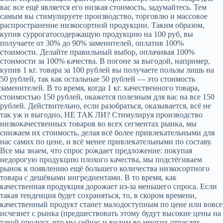
вас все ещё является его низкая стоимость, задумайтесь. Тем
самым вы стимулируете производство, торговлю и массовое
распространение низкосортной продукции. Таким образом,
купив суррогатосодержащую продукцию на 100 руб, вы
получаете от 30% до 90% заменителей, оплатив 100%
стоимости. Делайте правильный выбор, оплачивая 100%
стоимости за 100% качества. В погоне за выгодой, например,
купив 1 кг. товара за 100 рублей вы получаете пользы лишь на
50 рублей, так как остальные 50 рублей — это стоимость
заменителей. В то время, когда 1 кг. качественного товара,
стоимостью 150 рублей, окажется полезным для вас на все 150
рублей. Действительно, если разобраться, оказывается, всё не
так уж и выгодно, НЕ ТАК ЛИ? Стимулируя производство
низкокачественных товаров во всех сегментах рынка, мы
снижаем их стоимость, делая всё более привлекательными для
нас самих по цене, и всё менее привлекательными по составу.
Все мы знаем, что спрос рождает предложение: покупая
недорогую продукцию плохого качества, мы подстёгиваем
рынок к появлению ещё большего количества низкосортного
товара с дешёвыми ингредиентами. В то время, как
качественная продукция дорожает из-за меньшего спроса. Если
такая тенденция будет сохраняться, то, в скором времени,
качественный продукт станет малодоступным по цене или вовсе
исчезнет с рынка (предшествовать этому будут высокие цены на
такой продукт, что мы сейчас и видим во многих отраслях