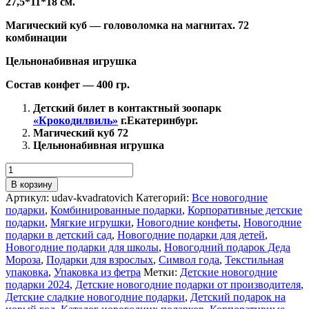
27,5*11*18 см.
Магический куб — головоломка на магнитах. 72
комбинации
Цельнонабивная игрушка
Состав конфет — 400 гр.
Детский билет в контактный зоопарк
«Крокодилвиль»
г.Екатеринбург.
Магический куб 72
Цельнонабивная игрушка
Количество
товара
В корзину
Удав
Артикул:
udav-kvadratovich
Категорий:
Все новогодние
Квадратович
подарки
,
Комбинированные подарки
,
Корпоративные детские
подарки
,
Мягкие игрушки
,
Новогодние конфеты
,
Новогодние
подарки в детский сад
,
Новогодние подарки для детей
,
Новогодние подарки для школы
,
Новогодний подарок Деда
Мороза
,
Подарки для взрослых
,
Символ года
,
Текстильная
упаковка
,
Упаковка из фетра
Метки:
Детские новогодние
подарки 2024
,
Детские новогодние подарки от производителя
,
Детские сладкие новогодние подарки
,
Детский подарок на