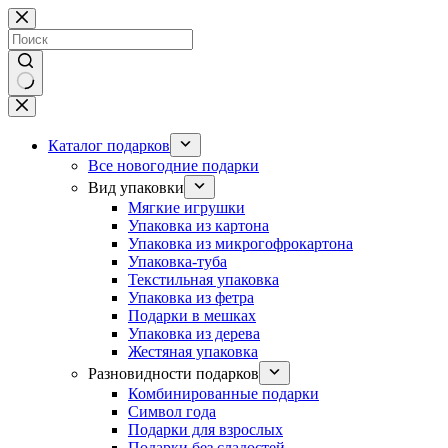
Перейти
к
сути
Ничего
не
найдено
Каталог подарков
Все новогодние подарки
Вид упаковки
Мягкие игрушки
Упаковка из картона
Упаковка из микрогофрокартона
Упаковка-туба
Текстильная упаковка
Упаковка из фетра
Подарки в мешках
Упаковка из дерева
Жестяная упаковка
Разновидности подарков
Комбинированные подарки
Символ года
Подарки для взрослых
Подарки без сладостей