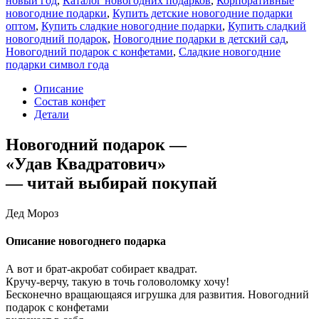
новый год
,
Каталог новогодних подарков
,
Корпоративные
новогодние подарки
,
Купить детские новогодние подарки
оптом
,
Купить сладкие новогодние подарки
,
Купить сладкий
новогодний подарок
,
Новогодние подарки в детский сад
,
Новогодний подарок с конфетами
,
Сладкие новогодние
подарки символ года
Описание
Состав конфет
Детали
Новогодний подарок —
«Удав Квадратович»
— читай выбирай покупай
Дед Мороз
Описание новогоднего подарка
А вот и брат-акробат собирает квадрат.
Кручу-верчу, такую в точь головоломку хочу!
Бесконечно вращающаяся игрушка для развития. Новогодний
подарок с конфетами