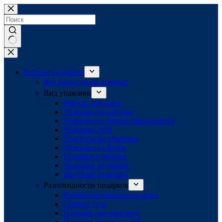
Перейти
к
сути
Ничего
не
найдено
Каталог подарков
Все новогодние подарки
Вид упаковки
Мягкие игрушки
Упаковка из картона
Упаковка из микрогофрокартона
Упаковка-туба
Текстильная упаковка
Упаковка из фетра
Подарки в мешках
Упаковка из дерева
Жестяная упаковка
Разновидности подарков
Комбинированные подарки
Символ года
Подарки для взрослых
Подарки без сладостей