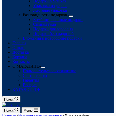
Подарки в мешках
Упаковка из дерева
Жестяная упаковка
Разновидности подарков
Комбинированные подарки
Символ года
Подарки для взрослых
Подарки без сладостей
Вложения в новогодние подарки
Главная
Оплата
Доставка
Корзина
Контакты
О МАГАЗИНЕ
Пользовательское соглашение
Сертификаты
Гарантия
Возврат
КАТАЛОГ.PDF
Поиск
Поиск
Меню
Главная
Все новогодние подарки
Хрю-Хрюфон