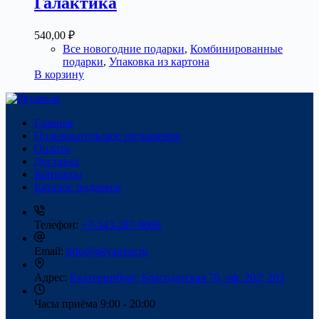
Галактика
540,00
₽
Все новогодние подарки
,
Комбинированные
подарки
,
Упаковка из картона
В корзину
Главная
Пользовательское соглашение
Оплата
Доставка
Контакты
Каталог подарков
Телефон:
+7-343-287-9069
Email:
info@pkyanvar.ru
Адрес:
Екатеринбург, Благодатская 76, оф. 202; 203
Часы приёма
9:00 - 20:00