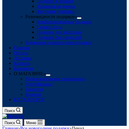
Подарки в мешках
Упаковка из дерева
Жестяная упаковка
Разновидности подарков
Комбинированные подарки
Символ года
Подарки для взрослых
Подарки без сладостей
Вложения в новогодние подарки
Главная
Оплата
Доставка
Корзина
Контакты
О МАГАЗИНЕ
Пользовательское соглашение
Сертификаты
Гарантия
Возврат
КАТАЛОГ.PDF
Поиск
Поиск
Меню
Главная
Все новогодние подарки
Пенал