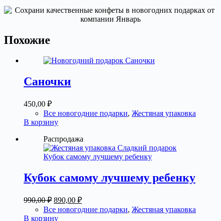
Похожие
Саночки
450,00
₽
Все новогодние подарки
,
Жестяная упаковка
В корзину
Распродажа
Кубок самому лучшему ребенку
Первоначальная
Текущая
990,00
₽
890,00
₽
цена
цена:
Все новогодние подарки
,
Жестяная упаковка
составляла
890,00 ₽.
В корзину