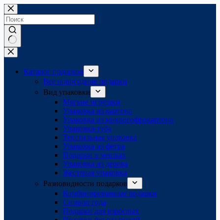
Перейти
к
сути
Ничего
не
найдено
Каталог подарков
Все новогодние подарки
Вид упаковки
Мягкие игрушки
Упаковка из картона
Упаковка из микрогофрокартона
Упаковка-туба
Текстильная упаковка
Упаковка из фетра
Подарки в мешках
Упаковка из дерева
Жестяная упаковка
Разновидности подарков
Комбинированные подарки
Символ года
Подарки для взрослых
Подарки без сладостей