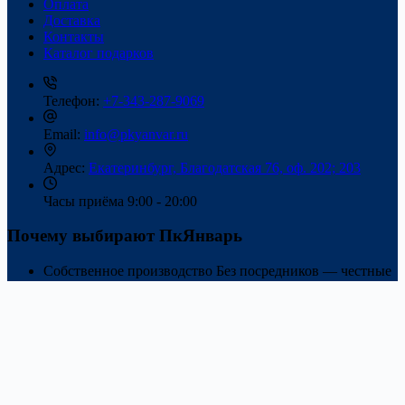
Оплата
Доставка
Контакты
Каталог подарков
Телефон:
+7-343-287-9069
Email:
info@pkyanvar.ru
Адрес:
Екатеринбург, Благодатская 76, оф. 202; 203
Часы приёма
9:00 - 20:00
Почему выбирают ПкЯнварь
Собственное производство
Без посредников — честные
цены и стабильное качество.
Фирменные новогодние наборы
Подбираем конфеты и
упаковку под ваши задачи и бюджет.
Работа с корпоративными заказами
Готовы быстро
обработать крупные партии и доставку по России.
WhatsApp
Telegram
YouTube