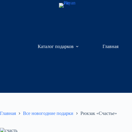
Перейти
к
сути
Каталог подарков
Главная
Главная
Все новогодние подарки
Рюкзак «Счастье»