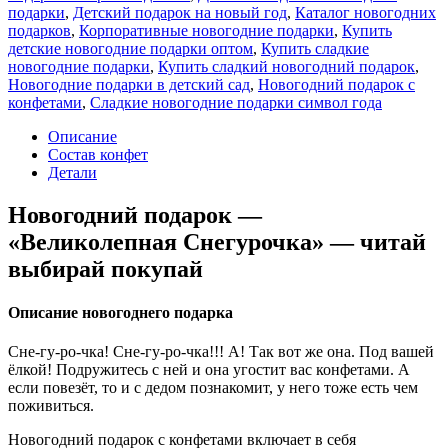
подарки
,
Детский подарок на новый год
,
Каталог новогодних
подарков
,
Корпоративные новогодние подарки
,
Купить
детские новогодние подарки оптом
,
Купить сладкие
новогодние подарки
,
Купить сладкий новогодний подарок
,
Новогодние подарки в детский сад
,
Новогодний подарок с
конфетами
,
Сладкие новогодние подарки символ года
Описание
Состав конфет
Детали
Новогодний подарок —
«Великолепная Снегурочка» — читай
выбирай покупай
Описание новогоднего подарка
Сне-гу-ро-чка! Сне-гу-ро-чка!!! А! Так вот же она. Под вашей
ёлкой! Подружитесь с ней и она угостит вас конфетами. А
если повезёт, то и с дедом познакомит, у него тоже есть чем
поживиться.
Новогодний подарок с конфетами включает в себя