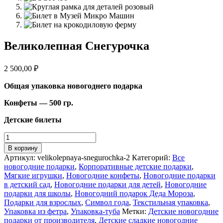
Великолепная Снегурочка
2 500,00
₽
Общая упаковка новогоднего подарка
Конфеты — 500 гр.
Детские билеты
Количество
товара
В корзину
Великолепная
Артикул:
velikolepnaya-snegurochka-2
Категорий:
Все
Снегурочка
новогодние подарки
,
Корпоративные детские подарки
,
Мягкие игрушки
,
Новогодние конфеты
,
Новогодние подарки
в детский сад
,
Новогодние подарки для детей
,
Новогодние
подарки для школы
,
Новогодний подарок Деда Мороза
,
Подарки для взрослых
,
Символ года
,
Текстильная упаковка
,
Упаковка из фетра
,
Упаковка-туба
Метки:
Детские новогодние
подарки от производителя
,
Детские сладкие новогодние