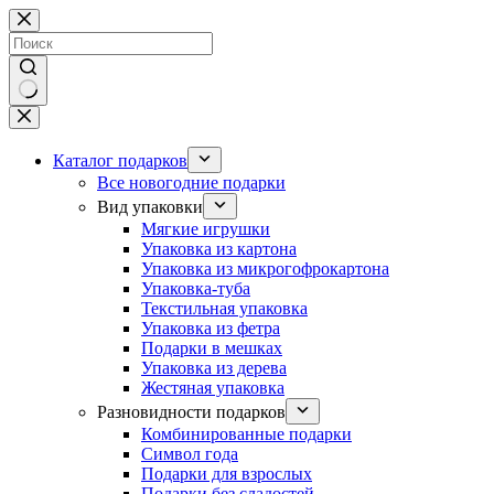
Перейти
к
сути
Ничего
не
найдено
Каталог подарков
Все новогодние подарки
Вид упаковки
Мягкие игрушки
Упаковка из картона
Упаковка из микрогофрокартона
Упаковка-туба
Текстильная упаковка
Упаковка из фетра
Подарки в мешках
Упаковка из дерева
Жестяная упаковка
Разновидности подарков
Комбинированные подарки
Символ года
Подарки для взрослых
Подарки без сладостей